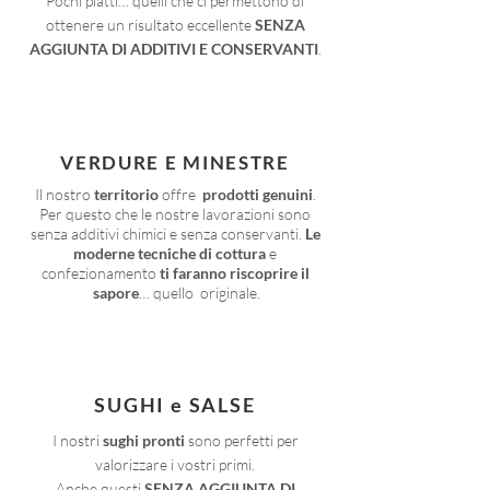
Pochi piatti… quelli che ci permettono di
ottenere un risultato eccellente
SENZA
AGGIUNTA DI ADDITIVI E CONSERVANTI
.
VERDURE E MINESTRE
Il nostro
territorio
offre
prodotti genuini
.
Per questo che le nostre lavorazioni sono
senza additivi chimici e senza conservanti.
Le
moderne tecniche di cottura
e
confezionamento
ti faranno riscoprire il
sapore
… quello originale.
SUGHI e SALSE
I nostri
sughi pronti
sono perfetti per
valorizzare
i vostri primi.
Anche questi
SENZA AGGIUNTA DI