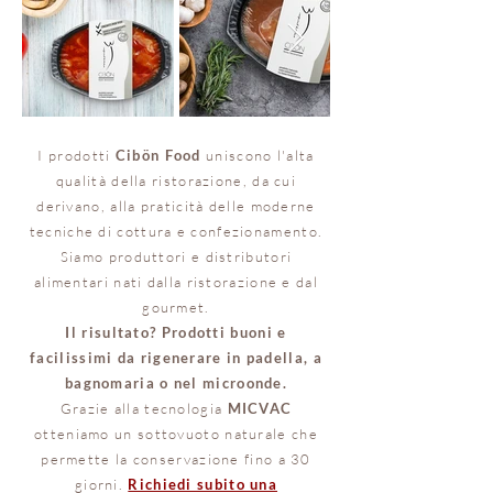
I prodotti
Cibön Food
uniscono l'alta
qualità della ristorazione, da cui
derivano, alla praticità delle moderne
tecniche di cottura e confezionamento.
Siamo produttori e distributori
alimentari nati dalla ristorazione e dal
gourmet.
Il risultato? Prodotti buoni e
facilissimi da rigenerare in padella, a
bagnomaria o nel microonde.
Grazie alla tecnologia
MICVAC
otteniamo un sottovuoto naturale che
permette la conservazione fino a 30
giorni.
Richiedi subito una