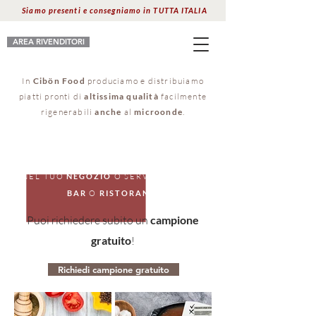
Siamo presenti e consegniamo in TUTTA ITALIA
AREA RIVENDITORI
In
Cibön Food
produciamo e distribuiamo
piatti pronti di
altissima qualità
facilmente
rigenerabili
anche
al
microonde
.
RIVENDI I
PRODOTTI
CIBÖN
NEL TUO
NEGOZIO
O SERVILI NEL TUO
BAR
O
RISTORANTE
Puoi richiedere subito un
campione
gratuito
!
Richiedi campione gratuito