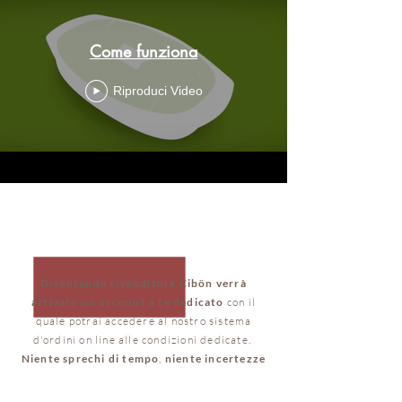
Come funziona
Riproduci Video
SISTEMA D'ORDINE
MODERNO E RAPIDO
Diventando rivenditore Cibön verrà
attivato un account a te dedicato
con il
quale potrai accedere al nostro sistema
d'ordini on line alle condizioni dedicate.
Niente sprechi di tempo
,
niente incertezze
sulla disponibilità dei prodotti
.
Avrai tutto a portata di mano su un catalogo