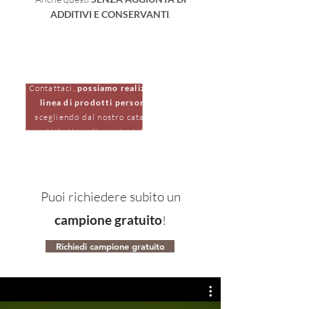
ADDITIVI E CONSERVANTI
.
VUOI RIVENDERE I NOSTRI
PRODOTTI A TUO MARCHIO?
Contattaci,
possiamo realizzare la tua
linea di prodotti personalizzata
scegliendo dal nostro catalogo e con
etichette e dimensioni dedicate!
Possiamo essere il tuo grossista di cibi
pronti per microonde personalizzati!
Puoi richiedere subito un
campione gratuito
!
Richiedi campione gratuito